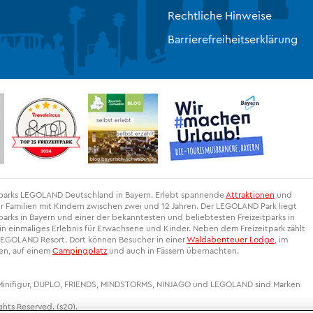
Rechtliche Hinweise
Barrierefreiheitserklärung
itparks LEGOLAND Deutschland in Bayern. Erlebt spannende
Attraktionen
und
r Familien mit Kindern zwischen zwei und 12 Jahren. Der LEGOLAND Park liegt
arks in Bayern und einer der bekanntesten und beliebtesten Freizeitparks in
 einmaliges Erlebnis für Erwachsene und Kinder. Neben dem Freizeitpark zählt
EGOLAND Resort. Dort können Besucher in einer
Waldabenteuer Lodge
, im
gen, auf einem
Campingplatz
und auch in Fässern übernachten.
 Minifigur, DUPLO, FRIENDS, MINDSTORMS, NINJAGO und LEGOLAND sind Marken
hts Reserved. (s20).