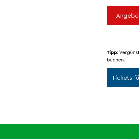
Angebot
Tipp
: Vergüns
buchen.
Tickets f