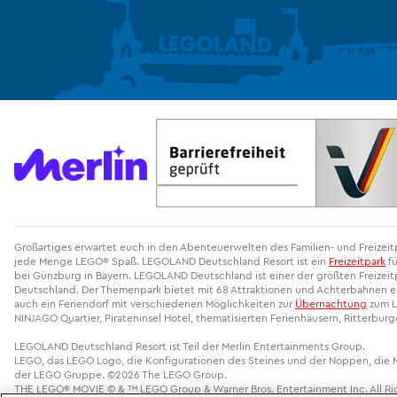
Großartiges erwartet euch in den Abenteuerwelten des Familien- und Freize
jede Menge LEGO® Spaß. LEGOLAND Deutschland Resort ist ein
Freizeitpark
fü
bei Günzburg in Bayern. LEGOLAND Deutschland ist einer der größten Freizeitp
Deutschland. Der Themenpark bietet mit 68 Attraktionen und Achterbahnen ein
auch ein Feriendorf mit verschiedenen Möglichkeiten zur
Übernachtung
zum L
NINJAGO Quartier, Pirateninsel Hotel, thematisierten Ferienhäusern, Ritterbur
LEGOLAND Deutschland Resort ist Teil der Merlin Entertainments Group.
LEGO, das LEGO Logo, die Konfigurationen des Steines und der Noppen, die
der LEGO Gruppe. ©2026 The LEGO Group.
THE LEGO® MOVIE © & ™ LEGO Group & Warner Bros. Entertainment Inc. All Rig