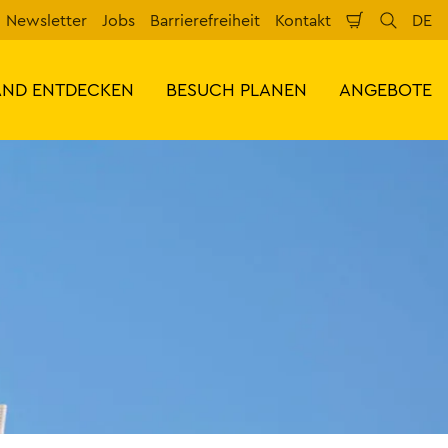
Newsletter
Jobs
Barrierefreiheit
Kontakt
DE
Warenkorb
Suche
Spr
AND ENTDECKEN
BESUCH PLANEN
ANGEBOTE