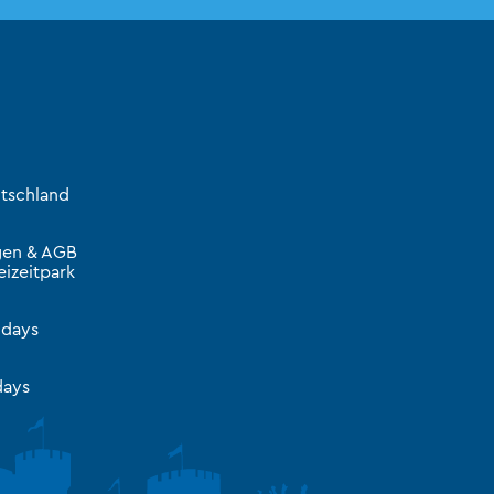
tschland
gen & AGB
izeitpark
idays
ays