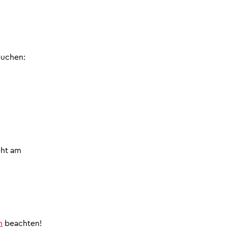
buchen:
eht am
n
beachten!