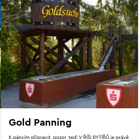
Gold Panning
K pánvím připravit, pozor, teď: V ŘÍŠI RYTÍŘŮ je právě