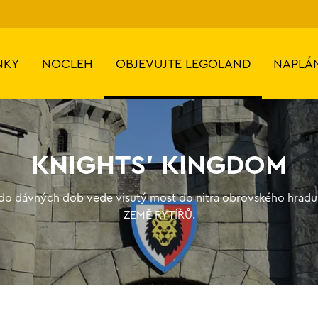
NKY
NOCLEH
OBJEVUJTE LEGOLAND
NAPLÁ
KNIGHTS' KINGDOM
 do dávných dob vede visutý most do nitra obrovského hradu
ZEMĚ RYTÍŘŮ.