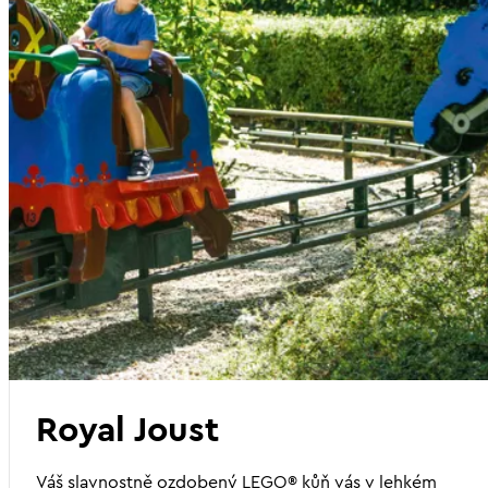
Royal Joust
Váš slavnostně ozdobený LEGO® kůň vás v lehkém