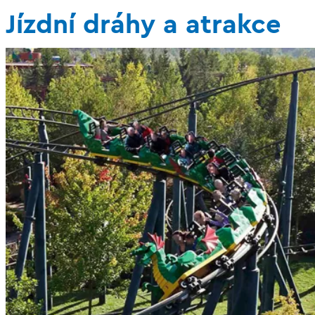
Jízdní dráhy a atrakce