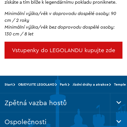
získáte a tím blíže k legendárnímu pokladu proniknete.
Minimální výška/věk v doprovodu dospělé osoby: 90
cm / 2 roky
Minimální výška/věk bez doprovodu dospělé osoby:
130 cm / 8 let
Vstupenky do LEGOLANDU kupujte zde
Start
OBJEVUJTE LEGOLAND
Park
Jízdní dráhy a atrakce
Temple 
Zpětná vazba hostů
Tog
Foo
Nav
Ospolečnosti
Tog