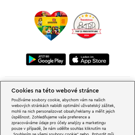
Cookies na této webové stránce
Používáme soubory cookie, abychom vám na našich
webových stránkách nabídli optimální uživatelský zážitek,
V dobrodružných světech rodinného a zábavního parku LEGOLAND v
mohli na nich personalizovat obsah/reklamy a měřit jejich
Německu na vás čekají velké věci. Zažij vzrušující atrakce a spoustu legrace
úspěšnost. Zohledňujeme vaše preference a
LEGO®. LEGOLAND v Německu je zábavní park pro rodiny s dětmi ve věku
zpracováváme údaje pro účely analýzy a marketingu
od 2 do 12 let. LEGOLAND Park se nachází nedaleko Günzburgu v Bavorsku.
LEGOLAND Deutschland je jedním z největších zábavních parků v Bavorsku
pouze v případě, že nám udělíte souhlas kliknutím na
a jedním z nejznámějších a nejoblíbenějších zábavních parků v Německu. Se
„Souhlasím se všemi soubory cookie“ nebo „Potvrdit můj