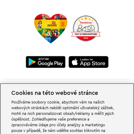
Cookies na této webové stránce
Používáme soubory cookie, abychom vám na našich
webových stránkách nabídli optimální uživatelský zážitek,
V dobrodružných světech rodinného a zábavního parku LEGOLAND v
mohli na nich personalizovat obsah/reklamy a měřit jejich
Německu na vás čekají velké věci. Zažij vzrušující atrakce a spoustu legrace
úspěšnost. Zohledňujeme vaše preference a
LEGO®. LEGOLAND v Německu je zábavní park pro rodiny s dětmi ve věku
zpracováváme údaje pro účely analýzy a marketingu
od 2 do 12 let. LEGOLAND Park se nachází nedaleko Günzburgu v Bavorsku.
LEGOLAND Deutschland je jedním z největších zábavních parků v Bavorsku
pouze v případě, že nám udělíte souhlas kliknutím na