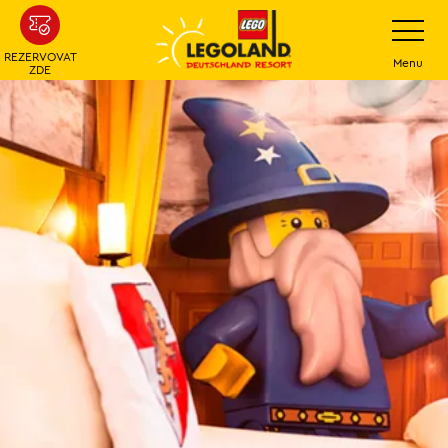
Přeskočit
Přepínání
navigace
na
REZERVOVAT
hlavní
Menu
ZDE
obsah