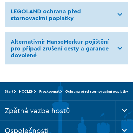
LEGOLAND ochrana před
stornovacími poplatky
Alternativní: HanseMerkur pojištění
pro případ zrušení cesty a garance
dovolené
Start
NOCLEH
Prozkoumat
Ochrana před stornovacími poplatky
Zpětná vazba hostů
Tog
Foo
Nav
Ospolečnosti
Tog