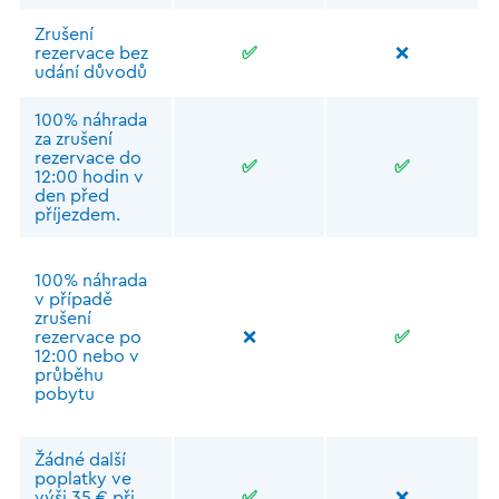
Zrušení
rezervace bez
✅
❌
udání důvodů
100% náhrada
za zrušení
rezervace do
✅
✅
12:00 hodin v
den před
příjezdem.
100% náhrada
v případě
zrušení
rezervace po
❌
✅
12:00 nebo v
průběhu
pobytu
Žádné další
poplatky ve
výši 35 € při
✅
❌