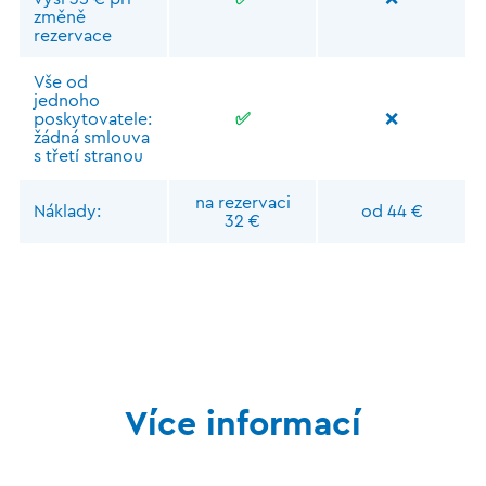
změně
rezervace
Vše od
jednoho
poskytovatele:
✅
❌
žádná smlouva
s třetí stranou
na rezervaci
Náklady:
od 44 €
32 €
Více informací