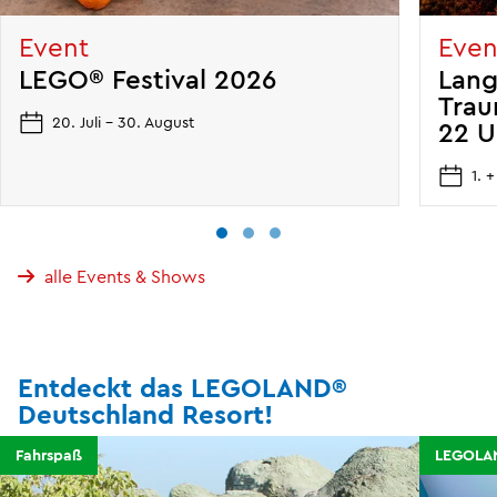
Event
Even
LEGO® Festival 2026
Lang
Trau
20. Juli - 30. August
22 U
1. 
alle Events & Shows
Entdeckt das LEGOLAND®
Deutschland Resort!
Fahrspaß
LEGOLAN