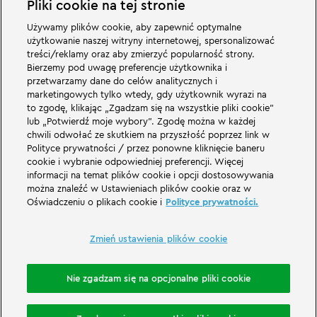
Pliki cookie na tej stronie
Używamy plików cookie, aby zapewnić optymalne
Wspaniałe rzeczy czekają na Was w rodzinnym parku rozrywki LEGOLAND w
użytkowanie naszej witryny internetowej, spersonalizować
Niemczech i jego światach tematycznych. Przeżyjcie ekscytujące atrakcje i
treści/reklamy oraz aby zmierzyć popularność strony.
mnóstwo zabawy z LEGO® LEGOLAND w Niemczech to park rozrywki dla
Bierzemy pod uwagę preferencje użytkownika i
rodzin z dziećmi w wieku od 2 do 12 lat. Park LEGOLAND znajduje się w
przetwarzamy dane do celów analitycznych i
pobliżu Günzburga w Bawarii. LEGOLAND Deutschland to jeden z
największych parków rozrywki w Bawarii i jeden z najbardziej znanych i
marketingowych tylko wtedy, gdy użytkownik wyrazi na
popularnych parków rozrywki w Niemczech. Park rozrywki zapewni
to zgodę, klikając „Zgadzam się na wszystkie pliki cookie”
wyjątkowe wrażenia dla dzieci i dorosłych oferując 68 atrakcji. W
lub „Potwierdź moje wybory”. Zgodę można w każdej
LEGOLAND Resort oprócz parku rozrywki znajduje się również wioska
chwili odwołać ze skutkiem na przyszłość poprzez link w
wakacyjna z różnymi opcjami noclegów. Odwiedzający mogą zatrzymać się
Polityce prywatności / przez ponowne kliknięcie baneru
w hotelu Wyspa piratów, tematycznych domkach wakacyjnych, w zamkach
rycerskich, na kempingu, a także w beczkach kempingowych.
cookie i wybranie odpowiedniej preferencji. Więcej
informacji na temat plików cookie i opcji dostosowywania
można znaleźć w Ustawieniach plików cookie oraz w
LEGOLAND Deutschland Resort is part of the Merlin Entertainments Group.
Oświadczeniu o plikach cookie i
Polityce prywatności.
LEGO, the LEGO logo, the Brick and Knob configurations, the Minifigure,
DUPLO, FRIENDS, MINDSTORMS, NINJAGO and LEGOLAND are trademarks of
The LEGO Group. ©2026 The LEGO Group.
Zmień ustawienia plików cookie
THE LEGO® MOVIE © & ™ LEGO Group & Warner Bros. Entertainment Inc. All
Rights Reserved. (s20).
Nie zgadzam się na opcjonalne pliki cookie
Zarezerwuj nocleg