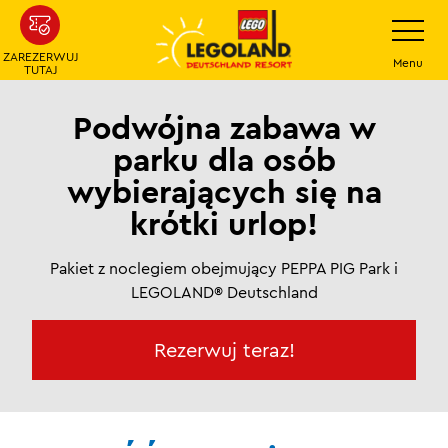
Przejdź
Przełącz
nawigacj
do
ZAREZERWUJ
głównej
Menu
TUTAJ
treści
Podwójna zabawa w
parku dla osób
wybierających się na
krótki urlop!
Pakiet z noclegiem obejmujący PEPPA PIG Park i
LEGOLAND® Deutschland
Rezerwuj teraz!