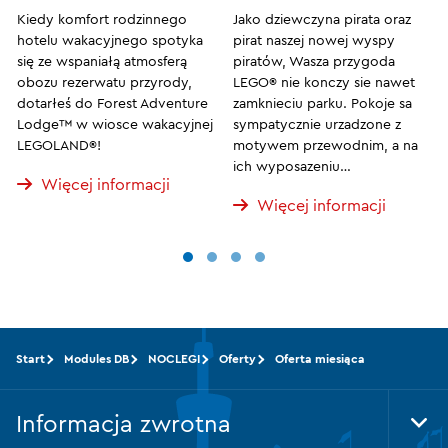
Kiedy komfort rodzinnego
Jako dziewczyna pirata oraz
hotelu wakacyjnego spotyka
pirat naszej nowej wyspy
się ze wspaniałą atmosferą
piratów, Wasza przygoda
obozu rezerwatu przyrody,
LEGO® nie konczy sie nawet
dotarłeś do Forest Adventure
zamknieciu parku. Pokoje sa
Lodge™ w wiosce wakacyjnej
sympatycznie urzadzone z
LEGOLAND®!
motywem przewodnim, a na
ich wyposazeniu…
Więcej informacji
Więcej informacji
Start
Modules DB
NOCLEGI
Oferty
Oferta miesiąca
Informacja zwrotna
Tog