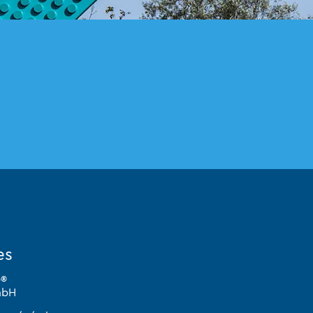
es
D®
mbH