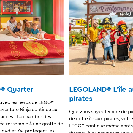
® Quarter
LEGOLAND® L'île a
pirates
t avec les héros de LEGO®
aventure Ninja continue au
Que vous soyez femme de pir
cances ! La chambre des
de notre île aux pirates, votr
ée ressemble à une grotte de
LEGO® continue même après 
loyd et Kai protègent les…
du parc. Nos chambres sont 