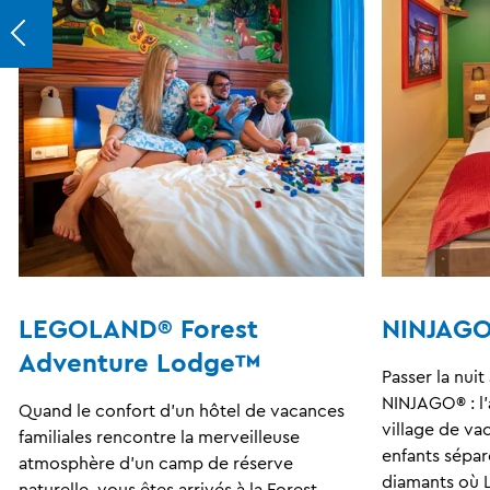
LEGOLAND® Forest
NINJAGO
Adventure Lodge™
Passer la nui
NINJAGO® : l'
Quand le confort d'un hôtel de vacances
village de va
familiales rencontre la merveilleuse
enfants sépar
atmosphère d'un camp de réserve
diamants où L
e
naturelle, vous êtes arrivés à la Forest