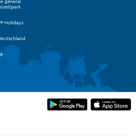
e général
izeitpark
® Holidays
eutschland
té