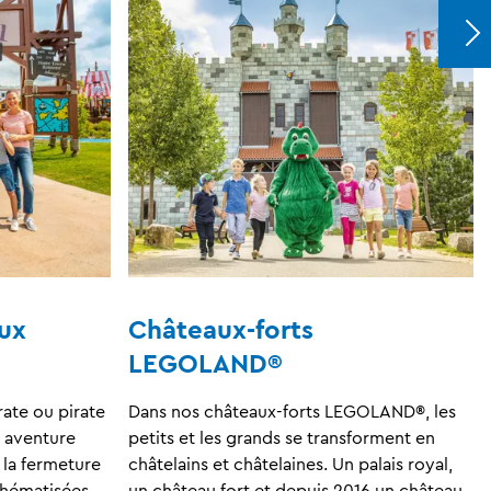
ux
Châteaux-forts
LEGOLAND®
ate ou pirate
Dans nos châteaux-forts LEGOLAND®, les
e aventure
petits et les grands se transforment en
la fermeture
châtelains et châtelaines. Un palais royal,
thématisées
un château fort et depuis 2016 un château