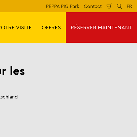
PEPPA PIG Park
Contact
FR
Panier
Reche
La
d'achat
VOTRE VISITE
OFFRES
RÉSERVER MAINTENANT
r les
tschland