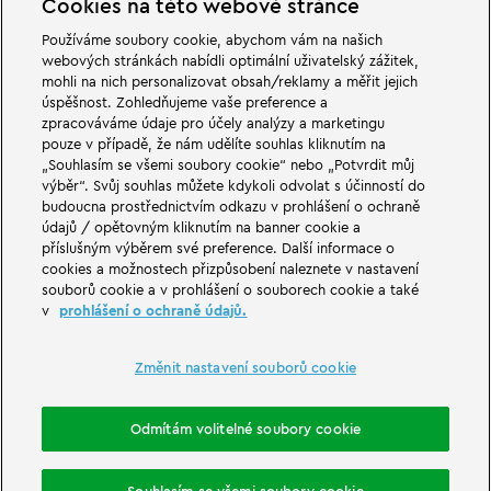
Cookies na této webové stránce
Používáme soubory cookie, abychom vám na našich
webových stránkách nabídli optimální uživatelský zážitek,
mohli na nich personalizovat obsah/reklamy a měřit jejich
úspěšnost. Zohledňujeme vaše preference a
zpracováváme údaje pro účely analýzy a marketingu
pouze v případě, že nám udělíte souhlas kliknutím na
„Souhlasím se všemi soubory cookie“ nebo „Potvrdit můj
výběr“. Svůj souhlas můžete kdykoli odvolat s účinností do
V dobrodružných světech rodinného a zábavního parku LEGOLAND v
budoucna prostřednictvím odkazu v prohlášení o ochraně
Německu na vás čekají velké věci. Zažij vzrušující atrakce a spoustu legrace
LEGO®. LEGOLAND v Německu je zábavní park pro rodiny s dětmi ve věku
údajů / opětovným kliknutím na banner cookie a
od 2 do 12 let. LEGOLAND Park se nachází nedaleko Günzburgu v Bavorsku.
příslušným výběrem své preference. Další informace o
LEGOLAND Deutschland je jedním z největších zábavních parků v Bavorsku
cookies a možnostech přizpůsobení naleznete v nastavení
a jedním z nejznámějších a nejoblíbenějších zábavních parků v Německu. Se
souborů cookie a v prohlášení o souborech cookie a také
svými 68 atrakcemi nabízí zábavní park jedinečný zážitek pro dospělé i děti.
v
prohlášení o ochraně údajů.
Kromě zábavního parku je součástí LEGOLAND Resortu také prázdninová
vesnička s různými možnostmi přenocování. Návštěvníci se zde mohou
ubytovat v pirátském ostrovním hotelu, tematických prázdninových
domech, v rytířských hradech, v kempu a také v sudech.
Změnit nastavení souborů cookie
LEGOLAND Deutschland Resort is part of the Merlin Entertainments Group.
Odmítám volitelné soubory cookie
LEGO, the LEGO logo, the Brick and Knob configurations, the Minifigure,
DUPLO, FRIENDS, MINDSTORMS, NINJAGO and LEGOLAND are trademarks of
The LEGO Group. ©2026 The LEGO Group.
THE LEGO® MOVIE © & ™ LEGO Group & Warner Bros. Entertainment Inc. All