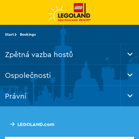
Přeskočit
na
hlavní
obsah
Start
Bookings
Zpětná vazba hostů
Tog
Foo
Nav
Ospolečnosti
Tog
Foo
Nav
Právní
Tog
Foo
Nav
LEGOLAND.com