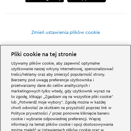
Zmień ustawienia plików cookie
Pliki cookie na tej stronie
Używamy plików cookie, aby zapewnić optymalne
Wspaniałe rzeczy czekają na Was w rodzinnym parku rozrywki LEGOLAND w
użytkowanie naszej witryny internetowej, spersonalizować
Niemczech i jego światach tematycznych. Przeżyjcie ekscytujące atrakcje i
treści/reklamy oraz aby zmierzyć popularność strony.
mnóstwo zabawy z LEGO® LEGOLAND w Niemczech to park rozrywki dla
Bierzemy pod uwagę preferencje użytkownika i
rodzin z dziećmi w wieku od 2 do 12 lat. Park LEGOLAND znajduje się w
przetwarzamy dane do celów analitycznych i
pobliżu Günzburga w Bawarii. LEGOLAND Deutschland to jeden z
największych parków rozrywki w Bawarii i jeden z najbardziej znanych i
marketingowych tylko wtedy, gdy użytkownik wyrazi na
popularnych parków rozrywki w Niemczech. Park rozrywki zapewni
to zgodę, klikając „Zgadzam się na wszystkie pliki cookie”
wyjątkowe wrażenia dla dzieci i dorosłych oferując 68 atrakcji. W
lub „Potwierdź moje wybory”. Zgodę można w każdej
LEGOLAND Resort oprócz parku rozrywki znajduje się również wioska
chwili odwołać ze skutkiem na przyszłość poprzez link w
wakacyjna z różnymi opcjami noclegów. Odwiedzający mogą zatrzymać się
Polityce prywatności / przez ponowne kliknięcie baneru
w hotelu Wyspa piratów, tematycznych domkach wakacyjnych, w zamkach
rycerskich, na kempingu, a także w beczkach kempingowych.
cookie i wybranie odpowiedniej preferencji. Więcej
informacji na temat plików cookie i opcji dostosowywania
można znaleźć w Ustawieniach plików cookie oraz w