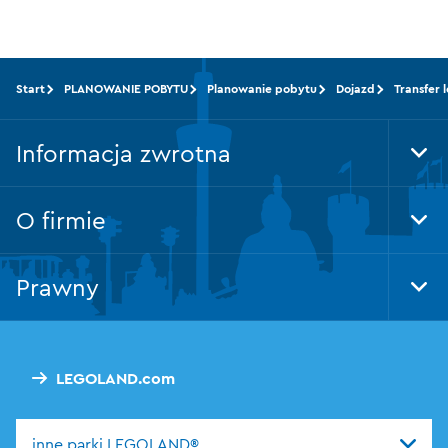
Start
PLANOWANIE POBYTU
Planowanie pobytu
Dojazd
Transfer 
Informacja zwrotna
Tog
Foo
Nav
O firmie
Tog
Foo
Nav
Prawny
Tog
Foo
Nav
LEGOLAND.com
inne parki LEGOLAND®