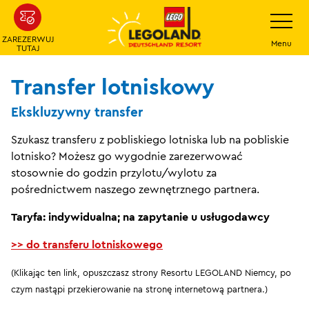
Przejdź
Przełącz
nawigacj
do
ZAREZERWUJ
głównej
Menu
TUTAJ
treści
Transfer lotniskowy
Ekskluzywny transfer
Szukasz transferu z pobliskiego lotniska lub na pobliskie
lotnisko? Możesz go wygodnie zarezerwować
stosownie do godzin przylotu/wylotu za
pośrednictwem naszego zewnętrznego partnera.
Taryfa: indywidualna; na zapytanie u usługodawcy
>> do transferu lotniskowego
(Klikając ten link, opuszczasz strony Resortu LEGOLAND Niemcy, po
czym nastąpi przekierowanie na stronę internetową partnera.)