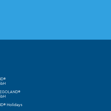
ND®
mbH
 LEGOLAND®
mbH
D® Holidays