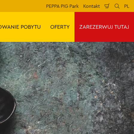
PEPPA PIG Park
Kontakt
PL
Koszyk
Szukaj
Jęz
OWANIE POBYTU
OFERTY
ZAREZERWUJ TUTAJ