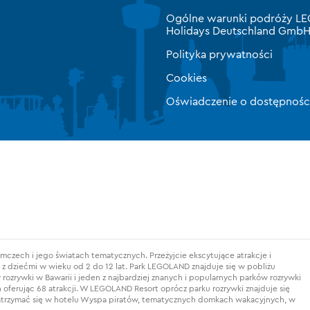
Ogólne warunki podróży 
Holidays Deutschland Gmb
Polityka prywatności
Cookies
Oświadczenie o dostępnośc
czech i jego światach tematycznych. Przeżyjcie ekscytujące atrakcje i
 dziećmi w wieku od 2 do 12 lat. Park LEGOLAND znajduje się w pobliżu
zrywki w Bawarii i jeden z najbardziej znanych i popularnych parków rozrywki
 oferując 68 atrakcji. W LEGOLAND Resort oprócz parku rozrywki znajduje się
atrzymać się w hotelu Wyspa piratów, tematycznych domkach wakacyjnych, w