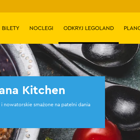
BILETY
NOCLEGI
ODKRYJ LEGOLAND
PLAN
ana Kitchen
 i nowatorskie smażone na patelni dania