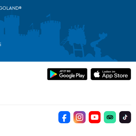
LEGOLAND®
H
i