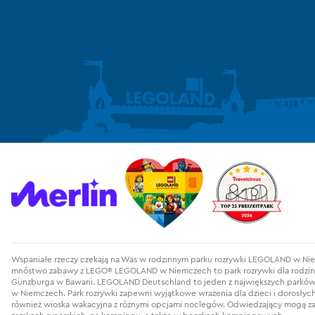
Wspaniałe rzeczy czekają na Was w rodzinnym parku rozrywki LEGOLAND w Niem
mnóstwo zabawy z LEGO® LEGOLAND w Niemczech to park rozrywki dla rodzin z
Günzburga w Bawarii. LEGOLAND Deutschland to jeden z największych parków ro
w Niemczech. Park rozrywki zapewni wyjątkowe wrażenia dla dzieci i dorosłych
również wioska wakacyjna z różnymi opcjami noclegów. Odwiedzający mogą z