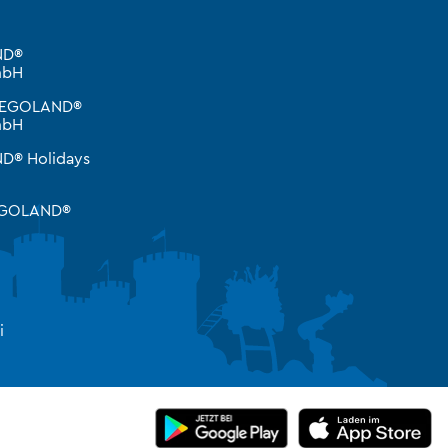
ND®
mbH
 LEGOLAND®
mbH
D® Holidays
LEGOLAND®
H
i