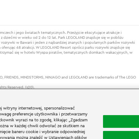
czech i jego światach tematycznych. Przeżyjcie ekscytujące atrakcje i
 dziećmi w wieku od 2 do 12 lat. Park LEGOLAND znajduje się w pobliżu
zrywki w Bawarii i jeden z najbardziej znanych i popularnych parków rozrywki
 oferując 68 atrakcji. W LEGOLAND Resort oprócz parku rozrywki znajduje się
atrzymać się w hotelu Wyspa piratów, tematycznych domkach wakacyjnych, w
DUPLO, FRIENDS, MINDSTORMS, NINJAGO and LEGOLAND are trademarks of The LEGO
hts Reserved. (s20).
 witryny internetowej, spersonalizować
 uwagę preferencje użytkownika i przetwarzamy
tkownik wyrazi na to zgodę, klikając „Zgadzam
Dorośli (18+)
Dzieci (0 - 17)
można w każdej chwili odwołać ze skutkiem na
knięcie baneru cookie i wybranie odpowiedniej
osowywania można znaleźć w Ustawieniach plików