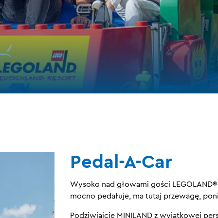
Pedal-A-Car
Wysoko nad głowami gości LEGOLAND® o
mocno pedałuje, ma tutaj przewagę, pon
Podziwiajcie MINILAND z wyjątkowej per