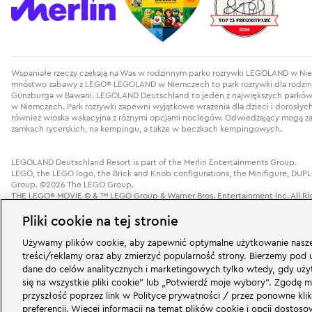
Wspaniałe rzeczy czekają na Was w rodzinnym parku rozrywki LEGOLAND w Niem
mnóstwo zabawy z LEGO® LEGOLAND w Niemczech to park rozrywki dla rodzin z
Günzburga w Bawarii. LEGOLAND Deutschland to jeden z największych parków ro
w Niemczech. Park rozrywki zapewni wyjątkowe wrażenia dla dzieci i dorosłych
również wioska wakacyjna z różnymi opcjami noclegów. Odwiedzający mogą z
zamkach rycerskich, na kempingu, a także w beczkach kempingowych.
LEGOLAND Deutschland Resort is part of the Merlin Entertainments Group.
LEGO, the LEGO logo, the Brick and Knob configurations, the Minifigure, 
Group. ©2026 The LEGO Group.
THE LEGO® MOVIE © & ™ LEGO Group & Warner Bros. Entertainment Inc. All Rig
Pliki cookie na tej stronie
Zmień ustawienia plików cookie
Używamy plików cookie, aby zapewnić optymalne użytkowanie naszej
treści/reklamy oraz aby zmierzyć popularność strony. Bierzemy pod
dane do celów analitycznych i marketingowych tylko wtedy, gdy uży
Okres podróży
się na wszystkie pliki cookie” lub „Potwierdź moje wybory”. Zgodę 
przyszłość poprzez link w Polityce prywatności / przez ponowne kli
preferencji. Więcej informacji na temat plików cookie i opcji dost