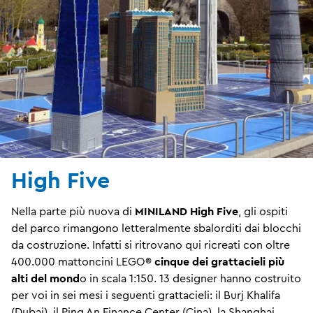
High Five
Nella parte più nuova di
MINILAND High Five
, gli ospiti
del parco rimangono letteralmente sbalorditi dai blocchi
da costruzione. Infatti si ritrovano qui ricreati con oltre
400.000 mattoncini LEGO®
cinque dei grattacieli più
alti del mond
o in scala 1:150. 13 designer hanno costruito
per voi in sei mesi i seguenti grattacieli: il Burj Khalifa
(Dubai), il Ping An Finance Center (Cina), la Shanghai