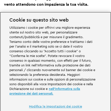
vento attendono con impazienza la tua visita.
I primi mulini a vento esistevano nei Paesi Bassi già nel
Cookie su questo sito web
Medioevo. Molte di esse erano dotate di ruote idrauliche
per sollevare l'acqua e drenare paludi e laghi.
Utilizziamo i cookie per offrirvi una migliore esperienza
utente sul nostro sito web, per personalizzare
Lo sapevi già?
contenuti/pubblicità e per misurare il gradimento.
Teniamo conto delle vostre preferenze e trattiamo i dati
Li conoscono tutti i tulipani di Amsterdam. L'intera
per l'analisi e il marketing solo se ci date il vostro
consenso cliccando su "Accetto tutti i cookie" o
Olanda è un paese fiorito, e lo dimostrano anche le
"Conferma le mie scelte". Potete revocare il vostro
tantissime serre in tutto il paese, come qui a MINILAND.
consenso in qualsiasi momento, con effetti per il futuro,
Anche i nostri modellisti hanno anche ricreato nelle due
tramite un link nell'Informativa sulla protezione dei dati
serre molte copie dei fiori colorati. Quanti pensi che
personali / cliccando nuovamente sul banner dei cookie e
selezionando la preferenza desiderata. Maggiori
siano? Se li hai contati correttamente, troverai
informazioni sui cookie e sulle opzioni di personalizzazione
esattamente
6.285 tulipani LEGO®
.
sono disponibili alla voce Impostazioni dei cookie e nella
Dichiarazione sui cookie e
nell'Informativa sulla
protezione dei dati personali.
Modifica le impostazioni dei cookie
Start
SCOPRITE LEGOLAND
Il Parco
Mondi tematici
MINILAND