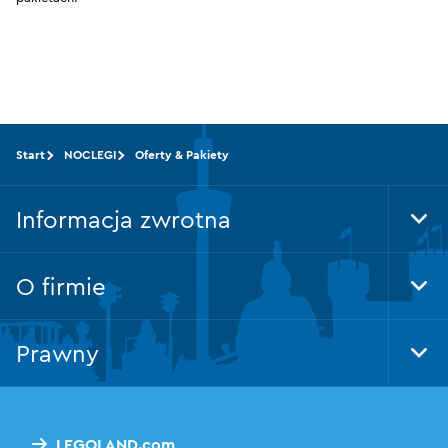
Start
NOCLEGI
Oferty & Pakiety
Informacja zwrotna
Tog
Foo
Nav
O firmie
Tog
Foo
Nav
Prawny
Tog
Foo
Nav
LEGOLAND.com