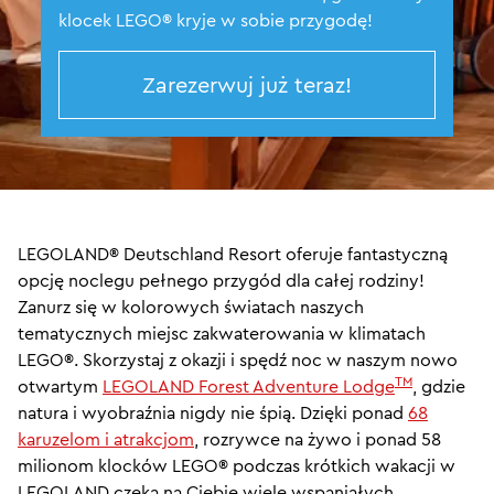
klocek LEGO® kryje w sobie przygodę!
Zarezerwuj już teraz!
LEGOLAND® Deutschland Resort oferuje fantastyczną
opcję noclegu pełnego przygód dla całej rodziny!
Zanurz się w kolorowych światach naszych
tematycznych miejsc zakwaterowania w klimatach
LEGO®. Skorzystaj z okazji i spędź noc w naszym nowo
TM
otwartym
LEGOLAND Forest Adventure Lodge
, gdzie
natura i wyobraźnia nigdy nie śpią. Dzięki ponad
68
karuzelom i atrakcjom
, rozrywce na żywo i ponad 58
milionom klocków LEGO® podczas krótkich wakacji w
LEGOLAND czeka na Ciebie wiele wspaniałych