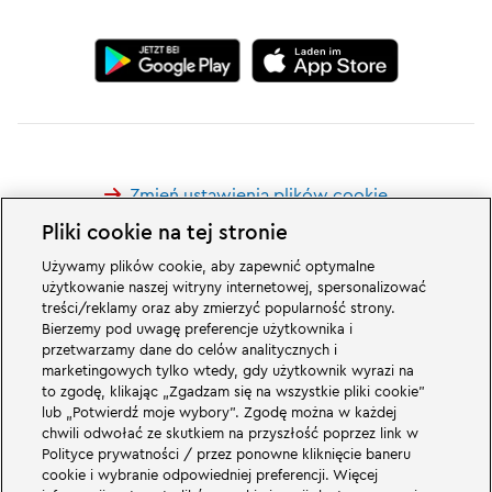
Zmień ustawienia plików cookie
Pliki cookie na tej stronie
Używamy plików cookie, aby zapewnić optymalne
użytkowanie naszej witryny internetowej, spersonalizować
treści/reklamy oraz aby zmierzyć popularność strony.
Wspaniałe rzeczy czekają na Was w rodzinnym parku rozrywki LEGOLAND w
Bierzemy pod uwagę preferencje użytkownika i
Niemczech i jego światach tematycznych. Przeżyjcie ekscytujące atrakcje i
przetwarzamy dane do celów analitycznych i
mnóstwo zabawy z LEGO® LEGOLAND w Niemczech to park rozrywki dla
marketingowych tylko wtedy, gdy użytkownik wyrazi na
rodzin z dziećmi w wieku od 2 do 12 lat. Park LEGOLAND znajduje się w
to zgodę, klikając „Zgadzam się na wszystkie pliki cookie”
pobliżu Günzburga w Bawarii. LEGOLAND Deutschland to jeden z
lub „Potwierdź moje wybory”. Zgodę można w każdej
największych parków rozrywki w Bawarii i jeden z najbardziej znanych i
popularnych parków rozrywki w Niemczech. Park rozrywki zapewni
chwili odwołać ze skutkiem na przyszłość poprzez link w
wyjątkowe wrażenia dla dzieci i dorosłych oferując 68 atrakcji. W
Polityce prywatności / przez ponowne kliknięcie baneru
LEGOLAND Resort oprócz parku rozrywki znajduje się również wioska
cookie i wybranie odpowiedniej preferencji. Więcej
wakacyjna z różnymi opcjami noclegów. Odwiedzający mogą zatrzymać się