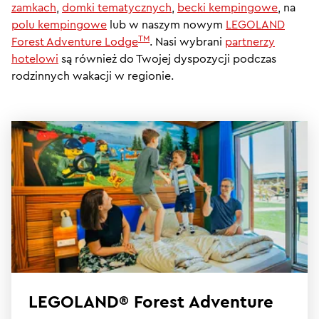
zamkach
,
domki tematycznych
,
becki kempingowe
, na
polu kempingowe
lub w naszym nowym
LEGOLAND
TM
Forest Adventure Lodge
. Nasi wybrani
partnerzy
hotelowi
są również do Twojej dyspozycji podczas
rodzinnych wakacji w regionie.
LEGOLAND® Forest Adventure