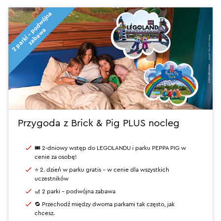
2
p
a
r
k
i
-
p
o
d
w
ó
j
n
a
z
a
b
a
w
a
Przygoda z Brick & Pig PLUS nocleg
🎟 2-dniowy wstęp do LEGOLANDU i parku PEPPA PIG w
cenie za osobę!
⭐ 2. dzień w parku gratis – w cenie dla wszystkich
uczestników
🎢 2 parki - podwójna zabawa
🔁 Przechodź między dwoma parkami tak często, jak
chcesz.