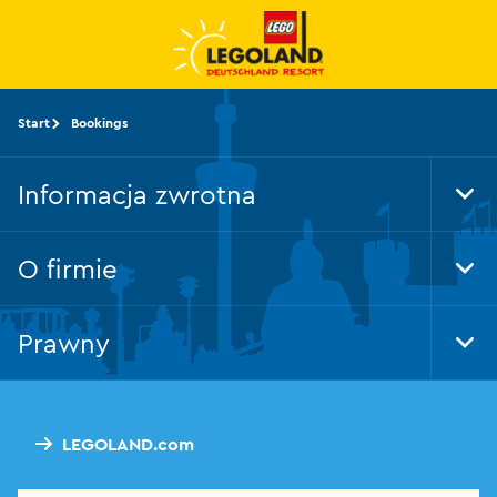
Przejdź
do
głównej
treści
Start
Bookings
Informacja zwrotna
Tog
Foo
Nav
O firmie
Tog
Foo
Nav
Prawny
Tog
Foo
Nav
LEGOLAND.com