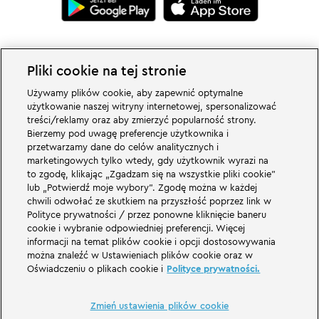
Pliki cookie na tej stronie
Używamy plików cookie, aby zapewnić optymalne
Zmień ustawienia plików cookie
użytkowanie naszej witryny internetowej, spersonalizować
treści/reklamy oraz aby zmierzyć popularność strony.
Bierzemy pod uwagę preferencje użytkownika i
przetwarzamy dane do celów analitycznych i
marketingowych tylko wtedy, gdy użytkownik wyrazi na
to zgodę, klikając „Zgadzam się na wszystkie pliki cookie”
Wspaniałe rzeczy czekają na Was w rodzinnym parku rozrywki LEGOLAND w
lub „Potwierdź moje wybory”. Zgodę można w każdej
Niemczech i jego światach tematycznych. Przeżyjcie ekscytujące atrakcje i
chwili odwołać ze skutkiem na przyszłość poprzez link w
mnóstwo zabawy z LEGO® LEGOLAND w Niemczech to park rozrywki dla
rodzin z dziećmi w wieku od 2 do 12 lat. Park LEGOLAND znajduje się w
Polityce prywatności / przez ponowne kliknięcie baneru
pobliżu Günzburga w Bawarii. LEGOLAND Deutschland to jeden z
cookie i wybranie odpowiedniej preferencji. Więcej
największych parków rozrywki w Bawarii i jeden z najbardziej znanych i
informacji na temat plików cookie i opcji dostosowywania
popularnych parków rozrywki w Niemczech. Park rozrywki zapewni
można znaleźć w Ustawieniach plików cookie oraz w
wyjątkowe wrażenia dla dzieci i dorosłych oferując 68 atrakcji. W
Oświadczeniu o plikach cookie i
Polityce prywatności.
LEGOLAND Resort oprócz parku rozrywki znajduje się również wioska
wakacyjna z różnymi opcjami noclegów. Odwiedzający mogą zatrzymać się
w hotelu Wyspa piratów, tematycznych domkach wakacyjnych, w zamkach
rycerskich, na kempingu, a także w beczkach kempingowych.
Zmień ustawienia plików cookie