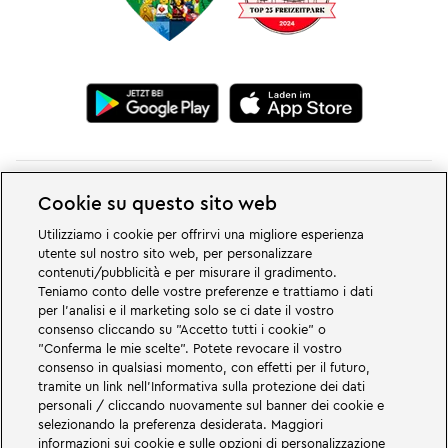
Cookie su questo sito web
Utilizziamo i cookie per offrirvi una migliore esperienza
utente sul nostro sito web, per personalizzare
Grandi cose vi aspettano nei mondi avventurosi del parco divertimenti e
contenuti/pubblicità e per misurare il gradimento.
per famiglie LEGOLAND in Germania. Scoprite emozionanti attrazioni e
Teniamo conto delle vostre preferenze e trattiamo i dati
tanto divertimento LEGO®! LEGOLAND in Germania è un parco a tema per
per l'analisi e il marketing solo se ci date il vostro
famiglie con bambini di età compresa tra i due e i 12 anni. Il parco
consenso cliccando su "Accetto tutti i cookie" o
LEGOLAND si trova vicino a Günzburg, in Baviera. LEGOLAND Deutschland è
uno dei parchi di divertimento più grandi della Baviera e uno dei più
"Conferma le mie scelte". Potete revocare il vostro
conosciuti e popolari della Germania. Il parco a tema offre un'esperienza
consenso in qualsiasi momento, con effetti per il futuro,
unica per adulti e bambini, con le sue 68 attrazioni. Oltre al parco a tema, il
tramite un link nell'Informativa sulla protezione dei dati
LEGOLAND Resort comprende anche un villaggio turistico con varie
personali / cliccando nuovamente sul banner dei cookie e
possibilità di pernottamento. I visitatori possono soggiornare in un hotel
selezionando la preferenza desiderata. Maggiori
sull'isola dei pirati, in case vacanza a tema, nei castelli dei cavalieri, in un
campeggio o persino dentro ai barili.
informazioni sui cookie e sulle opzioni di personalizzazione