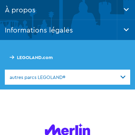
Nav
À propos
Tog
Foo
Nav
Informations légales
Tog
Foo
Nav
LEGOLAND.com
autres parcs LEGOLAND®