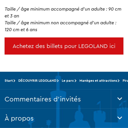
Taille / âge minimum accompagné d'un adulte : 90 cm
et 3 an
Taille / âge minimum non accompagné d'un adulte :
120 cm et 6 ans
Achetez des billets pour LEGOLAND ici
Start
DÉCOUVRIR LEGOLAND
Le parc
Manèges et attractions
Pir
Commentaires d'invités
Tog
Foo
Nav
À propos
Tog
Foo