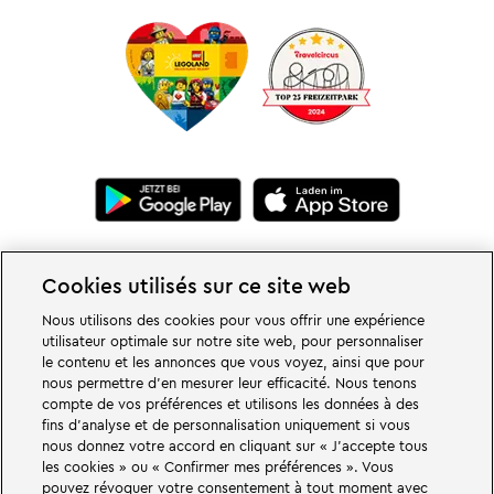
Cookies utilisés sur ce site web
Nous utilisons des cookies pour vous offrir une expérience
utilisateur optimale sur notre site web, pour personnaliser
le contenu et les annonces que vous voyez, ainsi que pour
De grandes choses vous attendent dans les mondes d'aventure du parc
nous permettre d'en mesurer leur efficacité. Nous tenons
familial et de loisirs LEGOLAND en Allemagne. Découvrez des attractions
compte de vos préférences et utilisons les données à des
passionnantes et beaucoup de plaisir LEGO®. LEGOLAND Deutschland
fins d'analyse et de personnalisation uniquement si vous
Resort en Allemagne est un parc de loisirs pour les familles avec des enfants
nous donnez votre accord en cliquant sur « J'accepte tous
de 2 à 12 ans. Le parc LEGOLAND est situé près de Günzburg en Bavière.
les cookies » ou « Confirmer mes préférences ». Vous
LEGOLAND Deutschland est l'un des plus grands parcs d'attractions de
Bavière et l'un des plus connus et des plus populaires d'Allemagne. Avec 68
pouvez révoquer votre consentement à tout moment avec