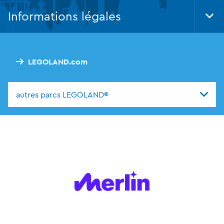
Nav
Informations légales
Tog
Foo
Nav
LEGOLAND.com
autres parcs LEGOLAND®