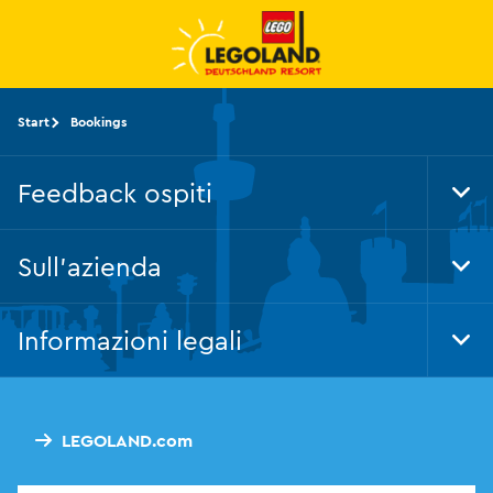
Vai
al
contenuto
principale
Start
Bookings
Feedback ospiti
Tog
Foo
Nav
Sull'azienda
Tog
Foo
Nav
Informazioni legali
Tog
Foo
Nav
LEGOLAND.com