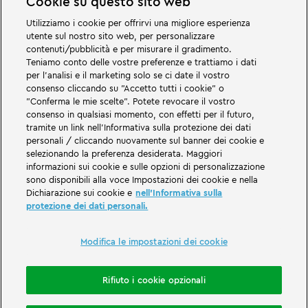
Cookie su questo sito web
Utilizziamo i cookie per offrirvi una migliore esperienza
utente sul nostro sito web, per personalizzare
contenuti/pubblicità e per misurare il gradimento.
Teniamo conto delle vostre preferenze e trattiamo i dati
per l'analisi e il marketing solo se ci date il vostro
consenso cliccando su "Accetto tutti i cookie" o
"Conferma le mie scelte". Potete revocare il vostro
consenso in qualsiasi momento, con effetti per il futuro,
Grandi cose vi aspettano nei mondi avventurosi del parco divertimenti e
tramite un link nell'Informativa sulla protezione dei dati
per famiglie LEGOLAND in Germania. Scoprite emozionanti attrazioni e
personali / cliccando nuovamente sul banner dei cookie e
tanto divertimento LEGO®! LEGOLAND in Germania è un parco a tema per
famiglie con bambini di età compresa tra i due e i 12 anni. Il parco
selezionando la preferenza desiderata. Maggiori
LEGOLAND si trova vicino a Günzburg, in Baviera. LEGOLAND Deutschland è
informazioni sui cookie e sulle opzioni di personalizzazione
uno dei parchi di divertimento più grandi della Baviera e uno dei più
sono disponibili alla voce Impostazioni dei cookie e nella
conosciuti e popolari della Germania. Il parco a tema offre un'esperienza
Dichiarazione sui cookie e
nell'Informativa sulla
unica per adulti e bambini, con le sue 68 attrazioni. Oltre al parco a tema, il
protezione dei dati personali.
LEGOLAND Resort comprende anche un villaggio turistico con varie
possibilità di pernottamento. I visitatori possono soggiornare in un hotel
sull'isola dei pirati, in case vacanza a tema, nei castelli dei cavalieri, in un
campeggio o persino dentro ai barili.
Modifica le impostazioni dei cookie
LEGOLAND Deutschland Resort is part of the Merlin Entertainments Group.
Rifiuto i cookie opzionali
LEGO, the LEGO logo, the Brick and Knob configurations, the Minifigure,
DUPLO, FRIENDS, MINDSTORMS, NINJAGO and LEGOLAND are trademarks of
The LEGO Group. ©2026 The LEGO Group.