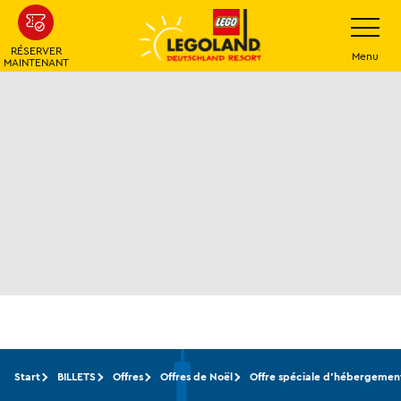
Skip
Navigatio
umschalt
to
RÉSERVER
main
Menu
MAINTENANT
content
Start
BILLETS
Offres
Offres de Noël
Offre spéciale d'hébergemen