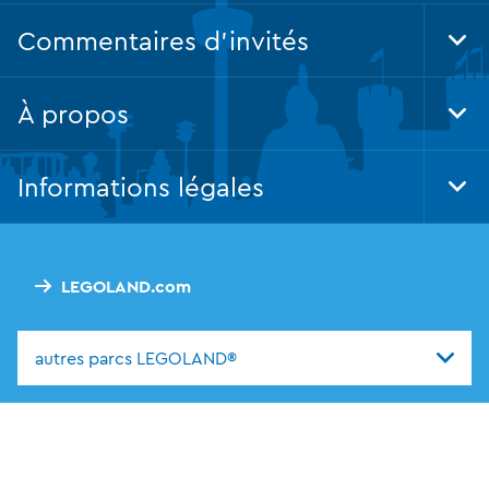
Commentaires d'invités
Tog
Foo
Nav
À propos
Tog
Foo
Nav
Informations légales
Tog
Foo
Nav
LEGOLAND.com
autres parcs LEGOLAND®