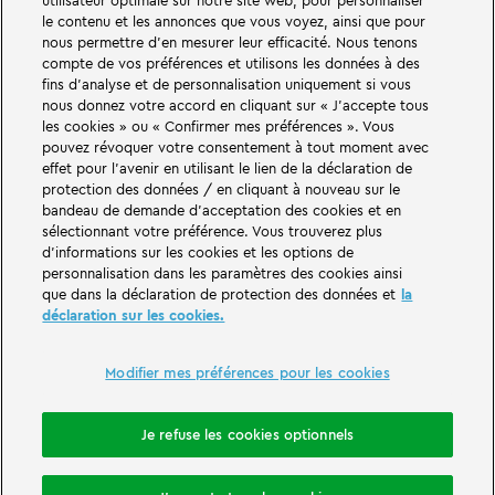
utilisateur optimale sur notre site web, pour personnaliser
le contenu et les annonces que vous voyez, ainsi que pour
De grandes choses vous attendent dans les mondes d'aventure du parc
nous permettre d'en mesurer leur efficacité. Nous tenons
familial et de loisirs LEGOLAND en Allemagne. Découvrez des attractions
compte de vos préférences et utilisons les données à des
passionnantes et beaucoup de plaisir LEGO®. LEGOLAND Deutschland
fins d'analyse et de personnalisation uniquement si vous
Resort en Allemagne est un parc de loisirs pour les familles avec des enfants
nous donnez votre accord en cliquant sur « J'accepte tous
de 2 à 12 ans. Le parc LEGOLAND est situé près de Günzburg en Bavière.
les cookies » ou « Confirmer mes préférences ». Vous
LEGOLAND Deutschland est l'un des plus grands parcs d'attractions de
Bavière et l'un des plus connus et des plus populaires d'Allemagne. Avec 68
pouvez révoquer votre consentement à tout moment avec
attractions, ce parc à thème offre une expérience unique aux adultes et
effet pour l'avenir en utilisant le lien de la déclaration de
aux enfants. Outre le parc d'attractions, le LEGOLAND Resort comprend
protection des données / en cliquant à nouveau sur le
également un village de vacances avec différentes possibilités
bandeau de demande d'acceptation des cookies et en
d'hébergement. Les visiteurs peuvent y passer la nuit dans un hôtel de l'île
sélectionnant votre préférence. Vous trouverez plus
des pirates, dans des maisons de vacances à thème, dans des châteaux de
chevaliers, dans un camping et même dans des tonneaux.
d'informations sur les cookies et les options de
personnalisation dans les paramètres des cookies ainsi
que dans la déclaration de protection des données et
la
LEGOLAND Deutschland Resort is part of the Merlin Entertainments Group.
déclaration sur les cookies.
LEGO, the LEGO logo, the Brick and Knob configurations, the Minifigure,
DUPLO, FRIENDS, MINDSTORMS, NINJAGO and LEGOLAND are trademarks of
The LEGO Group. ©2026 The LEGO Group.
Modifier mes préférences pour les cookies
THE LEGO® MOVIE © & ™ LEGO Group & Warner Bros. Entertainment Inc. All
Rights Reserved. (s20).
Je refuse les cookies optionnels
Réserver une nuitée