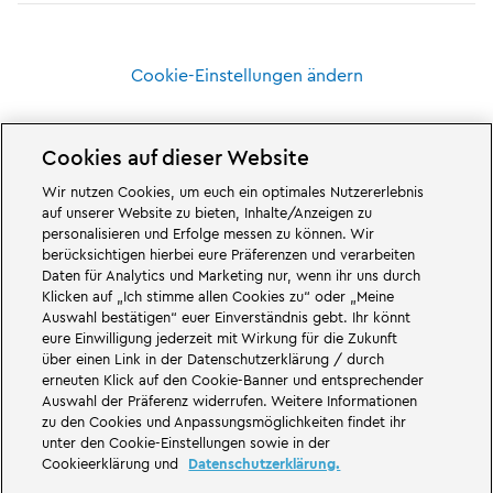
Cookie-Einstellungen ändern
Cookies auf dieser Website
Wir nutzen Cookies, um euch ein optimales Nutzererlebnis
Großartiges erwartet euch in den Abenteuerwelten des Familien- und
auf unserer Website zu bieten, Inhalte/Anzeigen zu
Freizeitparks LEGOLAND Deutschland in Bayern. Erlebt spannende
personalisieren und Erfolge messen zu können. Wir
Attraktionen
und jede Menge LEGO® Spaß. LEGOLAND Deutschland Resort
berücksichtigen hierbei eure Präferenzen und verarbeiten
ist ein
Freizeitpark
für Familien mit Kindern zwischen zwei und 12 Jahren.
Daten für Analytics und Marketing nur, wenn ihr uns durch
Der LEGOLAND Park liegt bei Günzburg in Bayern. LEGOLAND Deutschland
ist einer der größten Freizeitparks in Bayern und einer der bekanntesten
Klicken auf „Ich stimme allen Cookies zu“ oder „Meine
und beliebtesten Freizeitparks in Deutschland. Der Themenpark bietet mit
Auswahl bestätigen“ euer Einverständnis gebt. Ihr könnt
68 Attraktionen und Achterbahnen ein einmaliges Erlebnis für Erwachsene
eure Einwilligung jederzeit mit Wirkung für die Zukunft
und Kinder. Neben dem Freizeitpark zählt auch ein Feriendorf mit
über einen Link in der Datenschutzerklärung / durch
verschiedenen Möglichkeiten zur
Übernachtung
zum LEGOLAND Resort.
erneuten Klick auf den Cookie-Banner und entsprechender
Dort können Besucher in einer
Waldabenteuer Lodge
, im NINJAGO Quartier,
Pirateninsel Hotel, thematisierten Ferienhäusern, Ritterburgen, auf einem
Auswahl der Präferenz widerrufen. Weitere Informationen
Campingplatz
und auch in Fässern übernachten.
zu den Cookies und Anpassungsmöglichkeiten findet ihr
unter den Cookie-Einstellungen sowie in der
LEGOLAND Deutschland Resort ist Teil der Merlin Entertainments Group.
Cookieerklärung und
Datenschutzerklärung.
LEGO, das LEGO Logo, die Konfigurationen des Steines und der Noppen,
die Minifigur, DUPLO, FRIENDS, MINDSTORMS, NINJAGO und LEGOLAND sind