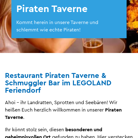
Piraten Taverne
Kommt herein in unsere Taverne und
schlemmt wie echte Piraten!
Restaurant Piraten Taverne &
Schmuggler Bar im LEGOLAND
Feriendorf
Ahoi – ihr Landratten, Sprotten und Seebären! Wir
heißen Euch herzlich willkommen in unserer
Piraten
Taverne
.
Ihr könnt stolz sein, diesen
besonderen und
geheimnisvollen Ort
gefunden zu haben. Hier verstecken