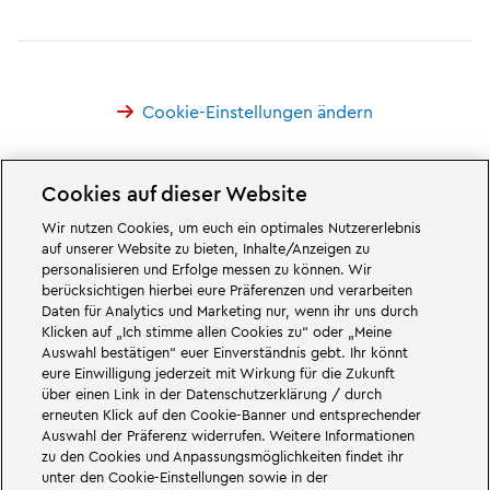
Cookie-Einstellungen ändern
Cookies auf dieser Website
Wir nutzen Cookies, um euch ein optimales Nutzererlebnis
Großartiges erwartet euch in den Abenteuerwelten des Familien- und
auf unserer Website zu bieten, Inhalte/Anzeigen zu
Freizeitparks LEGOLAND Deutschland in Bayern. Erlebt spannende
personalisieren und Erfolge messen zu können. Wir
Attraktionen
und jede Menge LEGO® Spaß. LEGOLAND Deutschland Resort
berücksichtigen hierbei eure Präferenzen und verarbeiten
ist ein
Freizeitpark
für Familien mit Kindern zwischen zwei und 12 Jahren.
Daten für Analytics und Marketing nur, wenn ihr uns durch
Der LEGOLAND Park liegt bei Günzburg in Bayern. LEGOLAND Deutschland
ist einer der größten Freizeitparks in Bayern und einer der bekanntesten
Klicken auf „Ich stimme allen Cookies zu“ oder „Meine
und beliebtesten Freizeitparks in Deutschland. Der Themenpark bietet mit
Auswahl bestätigen“ euer Einverständnis gebt. Ihr könnt
68 Attraktionen und Achterbahnen ein einmaliges Erlebnis für Erwachsene
eure Einwilligung jederzeit mit Wirkung für die Zukunft
und Kinder. Neben dem Freizeitpark zählt auch ein Feriendorf mit
über einen Link in der Datenschutzerklärung / durch
verschiedenen Möglichkeiten zur
Übernachtung
zum LEGOLAND Resort.
erneuten Klick auf den Cookie-Banner und entsprechender
Dort können Besucher in einer
Waldabenteuer Lodge
, im NINJAGO Quartier,
Pirateninsel Hotel, thematisierten Ferienhäusern, Ritterburgen, auf einem
Auswahl der Präferenz widerrufen. Weitere Informationen
Campingplatz
und auch in Fässern übernachten.
zu den Cookies und Anpassungsmöglichkeiten findet ihr
unter den Cookie-Einstellungen sowie in der
LEGOLAND Deutschland Resort ist Teil der Merlin Entertainments Group.