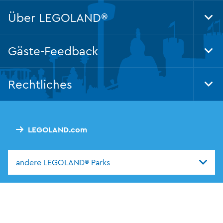
Über LEGOLAND®
Tog
Foo
Nav
Gäste-Feedback
Tog
Foo
Nav
Rechtliches
Tog
Foo
Nav
LEGOLAND.com
andere LEGOLAND® Parks