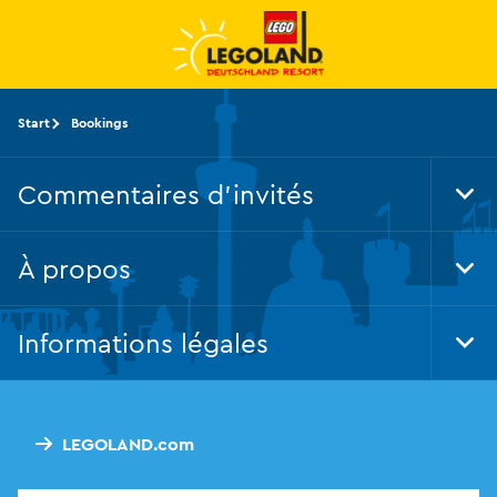
Skip
to
main
content
Start
Bookings
Commentaires d'invités
Tog
Foo
Nav
À propos
Tog
Foo
Nav
Informations légales
Tog
Foo
Nav
LEGOLAND.com