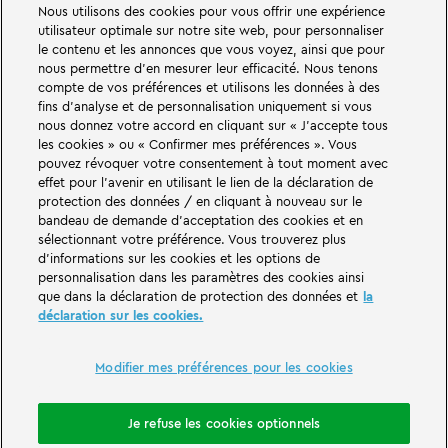
Nous utilisons des cookies pour vous offrir une expérience
utilisateur optimale sur notre site web, pour personnaliser
le contenu et les annonces que vous voyez, ainsi que pour
nous permettre d'en mesurer leur efficacité. Nous tenons
compte de vos préférences et utilisons les données à des
fins d'analyse et de personnalisation uniquement si vous
nous donnez votre accord en cliquant sur « J'accepte tous
les cookies » ou « Confirmer mes préférences ». Vous
pouvez révoquer votre consentement à tout moment avec
De grandes choses vous attendent dans les mondes d'aventure du parc
effet pour l'avenir en utilisant le lien de la déclaration de
familial et de loisirs LEGOLAND en Allemagne. Découvrez des attractions
protection des données / en cliquant à nouveau sur le
passionnantes et beaucoup de plaisir LEGO®. LEGOLAND Deutschland
bandeau de demande d'acceptation des cookies et en
Resort en Allemagne est un parc de loisirs pour les familles avec des enfants
de 2 à 12 ans. Le parc LEGOLAND est situé près de Günzburg en Bavière.
sélectionnant votre préférence. Vous trouverez plus
LEGOLAND Deutschland est l'un des plus grands parcs d'attractions de
d'informations sur les cookies et les options de
Bavière et l'un des plus connus et des plus populaires d'Allemagne. Avec 68
personnalisation dans les paramètres des cookies ainsi
attractions, ce parc à thème offre une expérience unique aux adultes et
que dans la déclaration de protection des données et
la
aux enfants. Outre le parc d'attractions, le LEGOLAND Resort comprend
déclaration sur les cookies.
également un village de vacances avec différentes possibilités
d'hébergement. Les visiteurs peuvent y passer la nuit dans un hôtel de l'île
des pirates, dans des maisons de vacances à thème, dans des châteaux de
chevaliers, dans un camping et même dans des tonneaux.
Modifier mes préférences pour les cookies
LEGOLAND Deutschland Resort is part of the Merlin Entertainments Group.
Je refuse les cookies optionnels
LEGO, the LEGO logo, the Brick and Knob configurations, the Minifigure,
DUPLO, FRIENDS, MINDSTORMS, NINJAGO and LEGOLAND are trademarks of