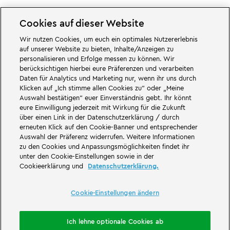
Cookies auf dieser Website
Wir nutzen Cookies, um euch ein optimales Nutzererlebnis
Cookie-Einstellungen ändern
auf unserer Website zu bieten, Inhalte/Anzeigen zu
personalisieren und Erfolge messen zu können. Wir
berücksichtigen hierbei eure Präferenzen und verarbeiten
Daten für Analytics und Marketing nur, wenn ihr uns durch
Klicken auf „Ich stimme allen Cookies zu“ oder „Meine
Auswahl bestätigen“ euer Einverständnis gebt. Ihr könnt
Großartiges erwartet euch in den Abenteuerwelten des Familien- und
eure Einwilligung jederzeit mit Wirkung für die Zukunft
Freizeitparks LEGOLAND Deutschland in Bayern. Erlebt spannende
über einen Link in der Datenschutzerklärung / durch
Attraktionen
und jede Menge LEGO® Spaß. LEGOLAND Deutschland Resort
ist ein
Freizeitpark
für Familien mit Kindern zwischen zwei und 12 Jahren.
erneuten Klick auf den Cookie-Banner und entsprechender
Der LEGOLAND Park liegt bei Günzburg in Bayern. LEGOLAND Deutschland
Auswahl der Präferenz widerrufen. Weitere Informationen
ist einer der größten Freizeitparks in Bayern und einer der bekanntesten
zu den Cookies und Anpassungsmöglichkeiten findet ihr
und beliebtesten Freizeitparks in Deutschland. Der Themenpark bietet mit
unter den Cookie-Einstellungen sowie in der
68 Attraktionen und Achterbahnen ein einmaliges Erlebnis für Erwachsene
Cookieerklärung und
Datenschutzerklärung.
und Kinder. Neben dem Freizeitpark zählt auch ein Feriendorf mit
verschiedenen Möglichkeiten zur
Übernachtung
zum LEGOLAND Resort.
Dort können Besucher in einer
Waldabenteuer Lodge
, im NINJAGO Quartier,
Pirateninsel Hotel, thematisierten Ferienhäusern, Ritterburgen, auf einem
Cookie-Einstellungen ändern
Campingplatz
und auch in Fässern übernachten.
LEGOLAND Deutschland Resort ist Teil der Merlin Entertainments Group.
Ich lehne optionale Cookies ab
LEGO, das LEGO Logo, die Konfigurationen des Steines und der Noppen,