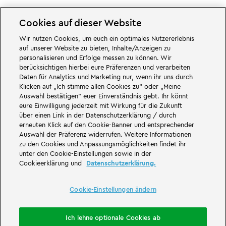
Cookies auf dieser Website
Wir nutzen Cookies, um euch ein optimales Nutzererlebnis
Cookie-Einstellungen ändern
auf unserer Website zu bieten, Inhalte/Anzeigen zu
personalisieren und Erfolge messen zu können. Wir
berücksichtigen hierbei eure Präferenzen und verarbeiten
Daten für Analytics und Marketing nur, wenn ihr uns durch
Klicken auf „Ich stimme allen Cookies zu“ oder „Meine
Auswahl bestätigen“ euer Einverständnis gebt. Ihr könnt
Großartiges erwartet euch in den Abenteuerwelten des Familien- und
eure Einwilligung jederzeit mit Wirkung für die Zukunft
Freizeitparks LEGOLAND Deutschland in Bayern. Erlebt spannende
über einen Link in der Datenschutzerklärung / durch
Attraktionen
und jede Menge LEGO® Spaß. LEGOLAND Deutschland Resort
ist ein
Freizeitpark
für Familien mit Kindern zwischen zwei und 12 Jahren.
erneuten Klick auf den Cookie-Banner und entsprechender
Der LEGOLAND Park liegt bei Günzburg in Bayern. LEGOLAND Deutschland
Auswahl der Präferenz widerrufen. Weitere Informationen
ist einer der größten Freizeitparks in Bayern und einer der bekanntesten
zu den Cookies und Anpassungsmöglichkeiten findet ihr
und beliebtesten Freizeitparks in Deutschland. Der Themenpark bietet mit
unter den Cookie-Einstellungen sowie in der
68 Attraktionen und Achterbahnen ein einmaliges Erlebnis für Erwachsene
Cookieerklärung und
Datenschutzerklärung.
und Kinder. Neben dem Freizeitpark zählt auch ein Feriendorf mit
verschiedenen Möglichkeiten zur
Übernachtung
zum LEGOLAND Resort.
Dort können Besucher in einer
Waldabenteuer Lodge
, im NINJAGO Quartier,
Pirateninsel Hotel, thematisierten Ferienhäusern, Ritterburgen, auf einem
Cookie-Einstellungen ändern
Campingplatz
und auch in Fässern übernachten.
LEGOLAND Deutschland Resort ist Teil der Merlin Entertainments Group.
Ich lehne optionale Cookies ab
LEGO, das LEGO Logo, die Konfigurationen des Steines und der Noppen,