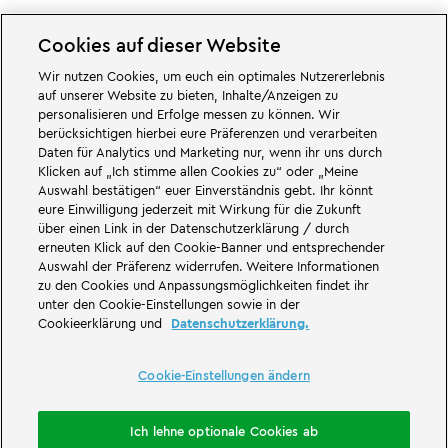
Cookies auf dieser Website
Wir nutzen Cookies, um euch ein optimales Nutzererlebnis
Cookie-Einstellungen ändern
auf unserer Website zu bieten, Inhalte/Anzeigen zu
personalisieren und Erfolge messen zu können. Wir
berücksichtigen hierbei eure Präferenzen und verarbeiten
Daten für Analytics und Marketing nur, wenn ihr uns durch
Klicken auf „Ich stimme allen Cookies zu“ oder „Meine
Auswahl bestätigen“ euer Einverständnis gebt. Ihr könnt
Großartiges erwartet euch in den Abenteuerwelten des Familien- und
eure Einwilligung jederzeit mit Wirkung für die Zukunft
Freizeitparks LEGOLAND Deutschland in Bayern. Erlebt spannende
über einen Link in der Datenschutzerklärung / durch
Attraktionen
und jede Menge LEGO® Spaß. LEGOLAND Deutschland Resort
ist ein
Freizeitpark
für Familien mit Kindern zwischen zwei und 12 Jahren.
erneuten Klick auf den Cookie-Banner und entsprechender
Der LEGOLAND Park liegt bei Günzburg in Bayern. LEGOLAND Deutschland
Auswahl der Präferenz widerrufen. Weitere Informationen
ist einer der größten Freizeitparks in Bayern und einer der bekanntesten
zu den Cookies und Anpassungsmöglichkeiten findet ihr
und beliebtesten Freizeitparks in Deutschland. Der Themenpark bietet mit
unter den Cookie-Einstellungen sowie in der
68 Attraktionen und Achterbahnen ein einmaliges Erlebnis für Erwachsene
Cookieerklärung und
Datenschutzerklärung.
und Kinder. Neben dem Freizeitpark zählt auch ein Feriendorf mit
verschiedenen Möglichkeiten zur
Übernachtung
zum LEGOLAND Resort.
Dort können Besucher in einer
Waldabenteuer Lodge
, im NINJAGO Quartier,
Pirateninsel Hotel, thematisierten Ferienhäusern, Ritterburgen, auf einem
Cookie-Einstellungen ändern
Campingplatz
und auch in Fässern übernachten.
LEGOLAND Deutschland Resort ist Teil der Merlin Entertainments Group.
Ich lehne optionale Cookies ab
LEGO, das LEGO Logo, die Konfigurationen des Steines und der Noppen,